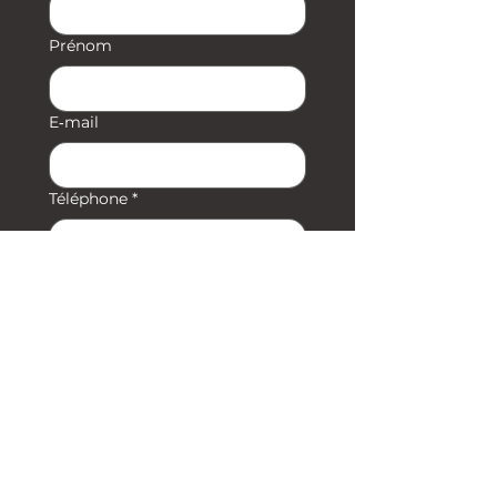
Prénom
E‑mail
Téléphone
*
Message
Envoyer